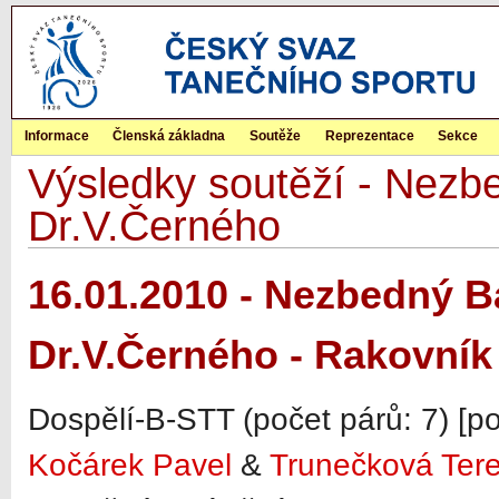
Informace
Členská základna
Soutěže
Reprezentace
Sekce
Výsledky soutěží - Nezb
Dr.V.Černého
16.01.2010 - Nezbedný B
Dr.V.Černého - Rakovník
Dospělí-B-STT (počet párů: 7) [p
Kočárek Pavel
&
Trunečková Ter