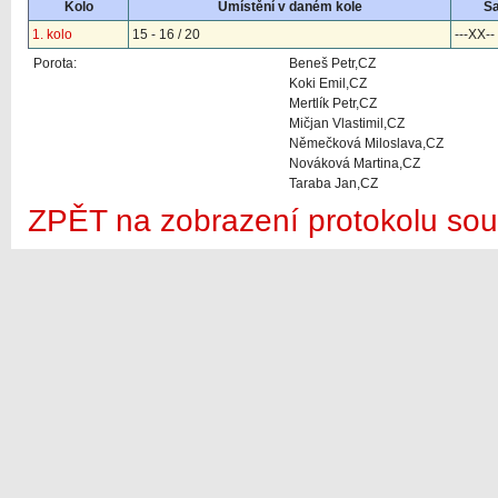
Kolo
Umístění v daném kole
S
1. kolo
15 - 16 / 20
---XX--
Porota:
Beneš Petr,CZ
Koki Emil,CZ
Mertlík Petr,CZ
Mičjan Vlastimil,CZ
Němečková Miloslava,CZ
Nováková Martina,CZ
Taraba Jan,CZ
ZPĚT na zobrazení protokolu sou