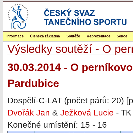
Informace
Členská základna
Soutěže
Reprezentace
Sekce
Výsledky soutěží - O pern
30.03.2014 - O perníkovou
Pardubice
Dospělí-C-LAT (počet párů: 20) [
Dvořák Jan
&
Ježková Lucie
- TK
Konečné umístění: 15 - 16