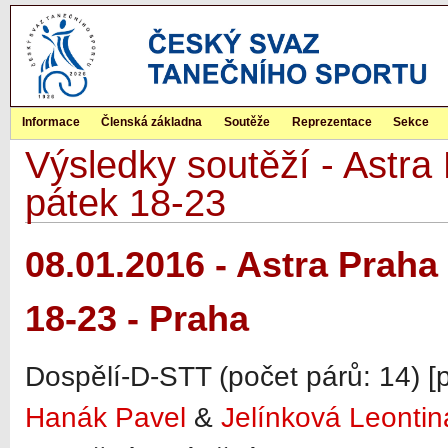
Informace
Členská základna
Soutěže
Reprezentace
Sekce
Výsledky soutěží - Astra 
pátek 18-23
08.01.2016 - Astra Praha 
18-23 - Praha
Dospělí-D-STT (počet párů: 14) [
Hanák Pavel
&
Jelínková Leontin