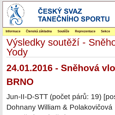
Informace
Členská základna
Soutěže
Reprezentace
Sekce
Výsledky soutěží - Sněho
Yody
24.01.2016 - Sněhová vlo
BRNO
Jun-II-D-STT (počet párů: 19) [p
Dohnany William & Polakovičová