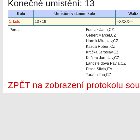
Konečné umístění: 13
Kolo
Umístění v daném kole
Waltz
1. kolo
13 / 19
--XXXX---
Porota:
Fencak Jana,CZ
Gebert Marcel,CZ
Horník Miroslav,CZ
Kazda Robert,CZ
Krtička Jaroslav,CZ
Kučera Jaroslav,CZ
Landsfeldová Pavla,CZ
Pitton Silvia,ITA
Taraba Jan,CZ
ZPĚT na zobrazení protokolu sou