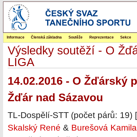
Informace
Členská základna
Soutěže
Reprezentace
Sekce
Výsledky soutěží - O Žď
LIGA
14.02.2016 - O Žďárský 
Žďár nad Sázavou
TL-Dospělí-STT (počet párů: 19) [
Skalský René
&
Burešová Kamila