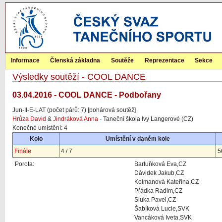
Informace
Členská základna
Soutěže
Reprezentace
Sekce
Výsledky soutěží - COOL DANCE
03.04.2016 - COOL DANCE - Podbořany
Jun-II-E-LAT (počet párů: 7) [pohárová soutěž]
Hrůza David
&
Jindráková Anna
- Taneční škola Ivy Langerové (CZ)
Konečné umístění: 4
Kolo
Umístění v daném kole
Finále
4 / 7
5
Porota:
Bartuňková Eva,CZ
Dávidek Jakub,CZ
Kolmanová Kateřina,CZ
Přádka Radim,CZ
Sluka Pavel,CZ
Šabíková Lucie,SVK
Vancáková Iveta,SVK