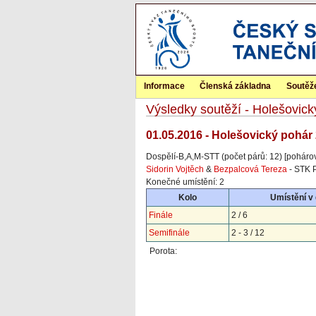
Informace
Členská základna
Soutěž
Výsledky soutěží - Holešovic
01.05.2016 - Holešovický pohár 
Dospělí-B,A,M-STT (počet párů: 12) [poháro
Sidorin Vojtěch
&
Bezpalcová Tereza
- STK 
Konečné umístění: 2
Kolo
Umístění v
Finále
2 / 6
Semifinále
2 - 3 / 12
Porota: