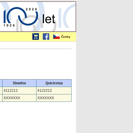
Česky
Slowfox
Quickstep
4112212
4122212
XXXXXXX
XXXXXXX