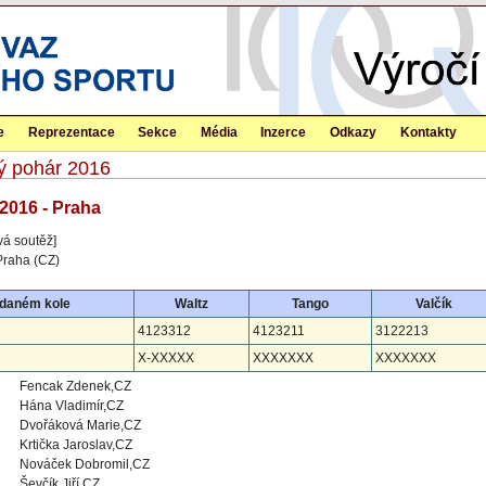
e
Reprezentace
Sekce
Média
Inzerce
Odkazy
Kontakty
ký pohár 2016
2016 - Praha
vá soutěž]
Praha (CZ)
 daném kole
Waltz
Tango
Valčík
4123312
4123211
3122213
X-XXXXX
XXXXXXX
XXXXXXX
Fencak Zdenek,CZ
Hána Vladimír,CZ
Dvořáková Marie,CZ
Krtička Jaroslav,CZ
Nováček Dobromil,CZ
Ševčík Jiří,CZ