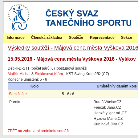
Informace
Členská základna
Soutěže
Reprezentace
Sekce
Výsledky soutěží - Májová cena města Vyškova 201
15.05.2016 - Májová cena města Vyškova 2016 - Vyškov
Děti-II-D-STT (počet párů: 6) [postupová soutěž]
Malčík Michal
&
Stoklasová Klára
- KST Swing Kroměříž (CZ)
Konečné umístění: 5 - 6
Kolo
Umístění v daném kole
Semifinále
5 - 6 / 6
Porota:
Bureš Václav,CZ
Fencak Jana,CZ
Henzély Igor ml.,CZ
Hýžová Marie,CZ
Kubínová Dita,CZ
ZPĚT na zobrazení protokolu soutěže