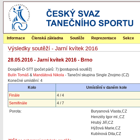
Informace
Členská základna
Soutěže
Reprezentace
Sekce
Výsledky soutěží - Jarní kvítek 2016
28.05.2016 - Jarní kvítek 2016 - Brno
Dospělí-D-STT (počet párů: 7) [postupová soutěž]
Bulín Tomáš
&
Mandátová Nikola
- Taneční skupina Single Znojmo (CZ)
Konečné umístění: 4
Kolo
Umístění v daném kole
Finále
4 / 4
Semifinále
4 / 7
Porota:
Buryanová Vlasta,CZ
Henzély Igor ml.,CZ
Hrubý Jiří,CZ
Hýžová Marie,CZ
Kubínová Dita,CZ