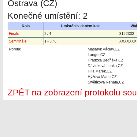
Ostrava (CZ)
Konečné umístění: 2
Kolo
Umístění v daném kole
Wal
Finále
2 / 4
3122332
Semifinále
1 - 3 / 6
XXXXXXX
Porota:
Masaryk Václav,CZ
Langer,CZ
Hradzká Bedřiška,CZ
Dávidková Lenka,CZ
Hila Marek,CZ
Hýžová Marie,CZ
Swětíková Renata,CZ
ZPĚT na zobrazení protokolu sou