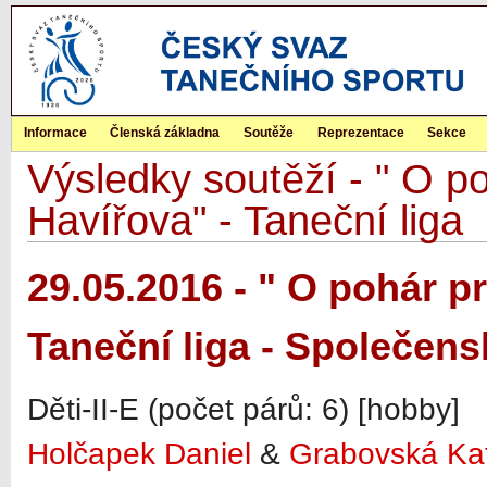
Informace
Členská základna
Soutěže
Reprezentace
Sekce
Výsledky soutěží - " O p
Havířova" - Taneční liga
29.05.2016 - " O pohár p
Taneční liga - Společen
Děti-II-E (počet párů: 6) [hobby]
Holčapek Daniel
&
Grabovská Kat