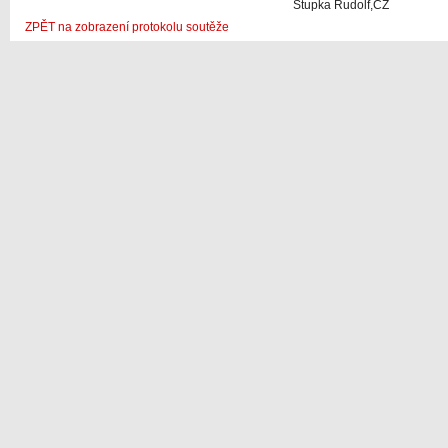
Stupka Rudolf,CZ
ZPĚT na zobrazení protokolu soutěže