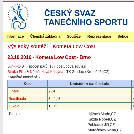
Informace
Členská základna
Soutěže
Reprezentace
Sekce
Výsledky soutěží - Kometa Low Cost
23.10.2016 - Kometa Low Cost - Brno
Jun-II-C-STT (počet párů: 15) [postupová soutěž]
Straka Filip
&
Němčeková Kristýna
- TK Gradace Kroměříž (CZ)
Konečné umístění: 2
Kolo
Umístění v daném kole
Finále
2 / 4
Semifinále
3 - 4 / 8
1. kolo
1 / 15
Porota:
Hýžová Marie,CZ
Kazda Robert,CZ
Pohlodek Jiří,CZ
Starečková Alena,CZ