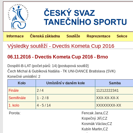
Informace
Členská základna
Soutěže
Reprezentace
Sekce
Výsledky soutěží - Dvectis Kometa Cup 2016
06.11.2016 - Dvectis Kometa Cup 2016 - Brno
Dospělí-B-LAT (počet párů: 14) [postupová soutěž]
Čech Michal & Gubíková Natália - TK UNI-DANCE Bratislava (SVK)
Konečné umístění: 2
Kolo
Umístění v daném kole
Samba
Finále
2 / 4
11212222341
Semifinále
1 - 2 / 8
XXX-XX-XX-X
1. kolo
4 - 5 / 14
XXXXXXXX-XX
Porota:
Fencak Jana,CZ
Kopečný Jiří,CZ
Kosmák Václav,CZ
Kubín Martin,CZ