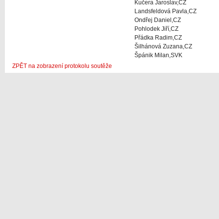
Kučera Jaroslav,CZ
Landsfeldová Pavla,CZ
Ondřej Daniel,CZ
Pohlodek Jiří,CZ
Přádka Radim,CZ
Šilhánová Zuzana,CZ
Špánik Milan,SVK
ZPĚT na zobrazení protokolu soutěže