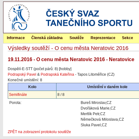
Informace
Členská základna
Soutěže
Reprezentace
Sekce
Výsledky soutěží - O cenu města Neratovic 2016
19.11.2016 - O cenu města Neratovic 2016 - Neratovice
Dospělí-E-STT (počet párů: 8) [hobby]
Podrapský Pavel
&
Podrapská Kateřina
- Tapos Litoměřice (CZ)
Konečné umístění: 8
Kolo
Umístění v daném kole
Semifinále
8 / 8
Porota:
Bureš Miroslav,CZ
Dvořáková Marie,CZ
Mertlík Petr,CZ
Němečková Miloslava,CZ
Sluka Pavel,CZ
ZPĚT na zobrazení protokolu soutěže