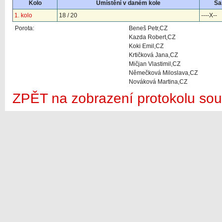
Kolo
Umístění v daném kole
Sa
1. kolo
18 / 20
----X--
Porota:
Beneš Petr,CZ
Kazda Robert,CZ
Koki Emil,CZ
Krtičková Jana,CZ
Mičjan Vlastimil,CZ
Němečková Miloslava,CZ
Nováková Martina,CZ
ZPĚT na zobrazení protokolu sou