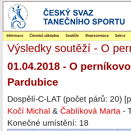
Informace
Členská základna
Soutěže
Reprezentace
Sekce
Výsledky soutěží - O pern
01.04.2018 - O perníkovou
Pardubice
Dospělí-C-LAT (počet párů: 20) [
Kočí Michal
&
Čablíková Marta
- 
Konečné umístění: 18