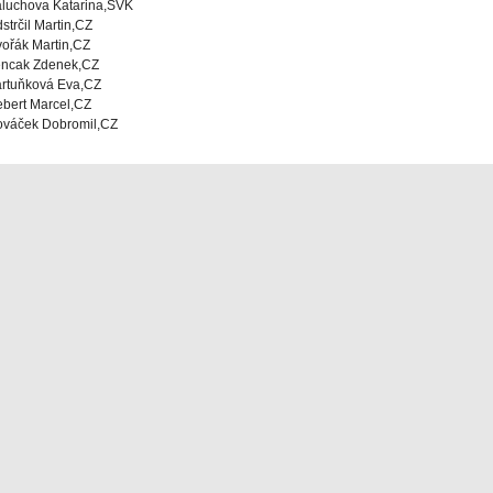
luchova Katarina,SVK
strčil Martin,CZ
ořák Martin,CZ
ncak Zdenek,CZ
rtuňková Eva,CZ
bert Marcel,CZ
váček Dobromil,CZ