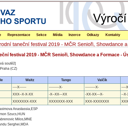
e
Reprezentace
Sekce
Média
Inzerce
Odkazy
Kontakty
árodní taneční festival 2019 - MČR Senioři, Showdance 
neční festival 2019 - MČR Senioři, Showdance a Formace - 
vá soutěž]
 Praha (CZ)
le
Waltz
Tango
Valčík
----X------
---------X-
---------X-
----
XXX--X-X-XX
-X--XX---XX
-XX-XX---X-
--X
XXXXXXX-XXX
XXXXXXX-XXX
XXX-XXXXXXX
XX
ximova Anastassia,ESP
imon Szucs,HUN
brenovic Milos,MNE
andu Serghei,MDA