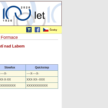
Česky
a Formace
Ústí nad Labem
Slowfox
Quickstep
X----X-
----X----X-
-XX-X-XX
XXX-XX--XXX
XXXXXXXXX
XXXXXXXXXXX