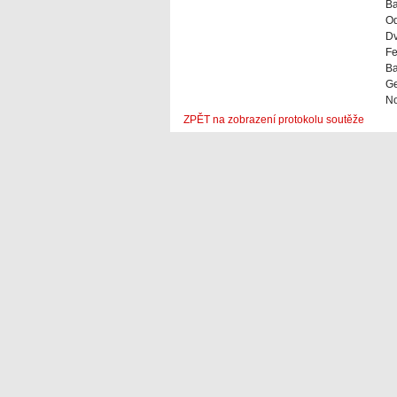
Ba
Od
Dv
Fe
Ba
Ge
No
ZPĚT na zobrazení protokolu soutěže