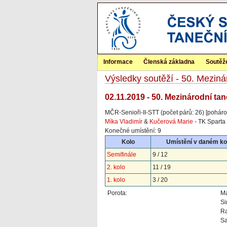
Informace
Členská základna
Soutěž
Výsledky soutěží - 50. Mezin
02.11.2019 - 50. Mezinárodní ta
MČR-Senioři-II-STT (počet párů: 26) [poháro
Míka Vladimír
&
Kučerová Marie
- TK Sparta
Konečné umístění: 9
Kolo
Umístění v daném ko
Semifinále
9 / 12
2. kolo
11 / 19
1. kolo
3 / 20
Porota:
Ma
S
Ra
S