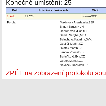
Konečné umístění: 25
Kolo
Umístění v daném kole
Waltz
1. kolo
19 / 20
--X-----XXX
Porota:
Maximova Anastassia,ESP
Simon Szucs,HUN
Rabrenovic Milos,MNE
Sandu Serghei,MDA
Baluchova Katarina,SVK
Odstrčil Martin,CZ
Dvořák Martin,CZ
Fencak Zdenek,CZ
Bartuňková Eva,CZ
Gebert Marcel,CZ
Nováček Dobromil,CZ
ZPĚT na zobrazení protokolu sou