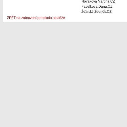
Nováková Martina,CZ
Pavelková Dana,CZ
Žďárský Zdeněk,CZ
ZPĚT na zobrazení protokolu soutěže