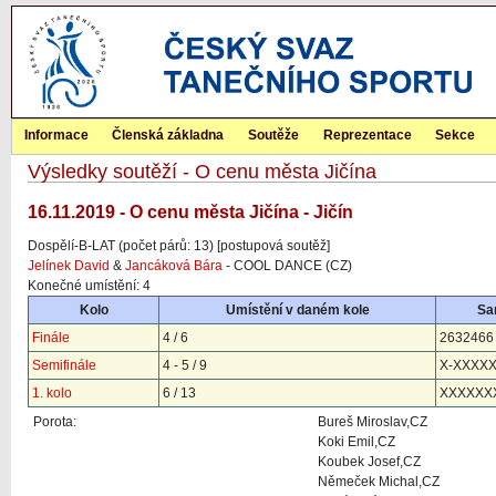
Informace
Členská základna
Soutěže
Reprezentace
Sekce
Výsledky soutěží - O cenu města Jičína
16.11.2019 - O cenu města Jičína - Jičín
Dospělí-B-LAT (počet párů: 13) [postupová soutěž]
Jelínek David
&
Jancáková Bára
- COOL DANCE (CZ)
Konečné umístění: 4
Kolo
Umístění v daném kole
Sa
Finále
4 / 6
2632466
Semifinále
4 - 5 / 9
X-XXXX
1. kolo
6 / 13
XXXXXX
Porota:
Bureš Miroslav,CZ
Koki Emil,CZ
Koubek Josef,CZ
Němeček Michal,CZ