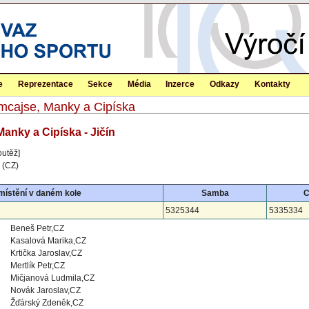
e
Reprezentace
Sekce
Média
Inzerce
Odkazy
Kontakty
mcajse, Manky a Cipíska
anky a Cipíska - Jičín
outěž]
 (CZ)
místění v daném kole
Samba
C
5325344
5335334
Beneš Petr,CZ
Kasalová Marika,CZ
Krtička Jaroslav,CZ
Mertlík Petr,CZ
Mičjanová Ludmila,CZ
Novák Jaroslav,CZ
Žďárský Zdeněk,CZ