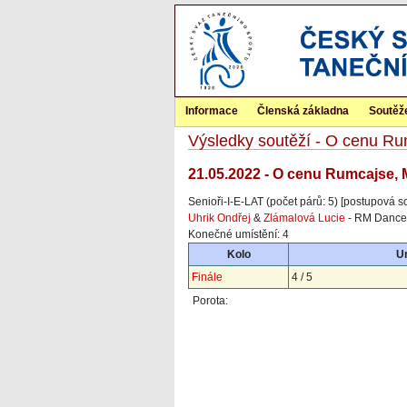
Informace
Členská základna
Soutěž
Výsledky soutěží - O cenu Ru
21.05.2022 - O cenu Rumcajse, M
Senioři-I-E-LAT (počet párů: 5) [postupová s
Uhrik Ondřej
&
Zlámalová Lucie
- RM Dance
Konečné umístění: 4
Kolo
U
Finále
4 / 5
Porota: