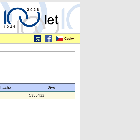
Česky
hacha
Jive
5335433