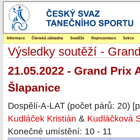
Informace
Členská základna
Soutěže
Reprezentace
Sekce
Výsledky soutěží - Grand 
21.05.2022 - Grand Prix A
Šlapanice
Dospělí-A-LAT (počet párů: 20) [
Kudláček Kristián
&
Kudláčková 
Konečné umístění: 10 - 11