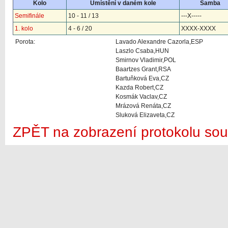
Kolo
Umístění v daném kole
Samba
Semifinále
10 - 11 / 13
---X-----
1. kolo
4 - 6 / 20
XXXX-XXXX
Porota:
Lavado Alexandre Cazorla,ESP
Laszlo Csaba,HUN
Smirnov Vladimir,POL
Baartzes Grant,RSA
Bartuňková Eva,CZ
Kazda Robert,CZ
Kosmák Vaclav,CZ
Mrázová Renáta,CZ
Sluková Elizaveta,CZ
ZPĚT na zobrazení protokolu sou