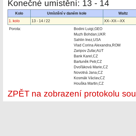
Konečné umístění: 13 - 14
Kolo
Umístění v daném kole
Waltz
1. kolo
13 - 14 / 22
XX--XX---XX
Porota:
Bodini Luigi,GEO
Muzh Bohdan,UKR
Sahlin Inez,USA
Vlad Corina Alexandra,ROM
Zaripov Zufar,AUT
Bank Karel,CZ
Bartuněk Petr,CZ
Dvořáková Marie,CZ
Novotná Jana,CZ
Kosmák Václav,CZ
Houška Martin,CZ
ZPĚT na zobrazení protokolu sou