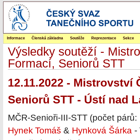
Informace
Členská základna
Soutěže
Reprezentace
Sekce
Výsledky soutěží - Mist
Formací, Seniorů STT
12.11.2022 - Mistrovstv
Seniorů STT - Ústí nad 
MČR-Senioři-III-STT (počet párů:
Hynek Tomáš
&
Hynková Šárka
-