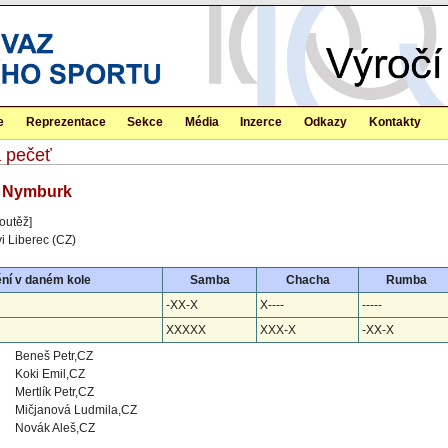
e
Reprezentace
Sekce
Média
Inzerce
Odkazy
Kontakty
á pečeť
- Nymburk
outěž]
i Liberec (CZ)
ní v daném kole
Samba
Chacha
Rumba
-XX-X
X----
-----
XXXXX
XXX-X
-XX-X
Beneš Petr,CZ
Koki Emil,CZ
Mertlík Petr,CZ
Mičjanová Ludmila,CZ
Novák Aleš,CZ