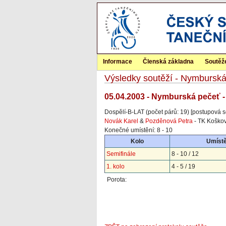
Informace
Členská základna
Soutěž
Výsledky soutěží - Nymbursk
05.04.2003 - Nymburská pečeť 
Dospělí-B-LAT (počet párů: 19) [postupová s
Novák Karel
&
Pozděnová Petra
- TK Koškov
Konečné umístění: 8 - 10
Kolo
Umístě
Semifinále
8 - 10 / 12
1. kolo
4 - 5 / 19
Porota: