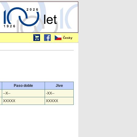
Česky
Paso doble
Jive
--X--
-XX--
XXXXX
XXXXX