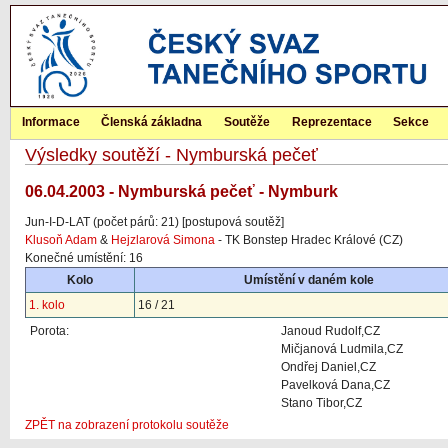
Informace
Členská základna
Soutěže
Reprezentace
Sekce
Výsledky soutěží - Nymburská pečeť
06.04.2003 - Nymburská pečeť - Nymburk
Jun-I-D-LAT (počet párů: 21) [postupová soutěž]
Klusoň Adam
&
Hejzlarová Simona
- TK Bonstep Hradec Králové (CZ)
Konečné umístění: 16
Kolo
Umístění v daném kole
1. kolo
16 / 21
Porota:
Janoud Rudolf,CZ
Mičjanová Ludmila,CZ
Ondřej Daniel,CZ
Pavelková Dana,CZ
Stano Tibor,CZ
ZPĚT na zobrazení protokolu soutěže