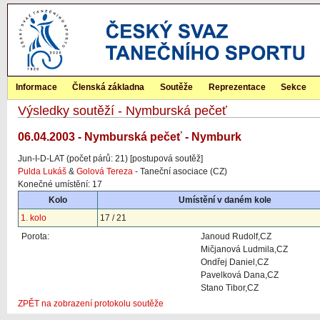
Informace
Členská základna
Soutěže
Reprezentace
Sekce
Výsledky soutěží - Nymburská pečeť
06.04.2003 - Nymburská pečeť - Nymburk
Jun-I-D-LAT (počet párů: 21) [postupová soutěž]
Pulda Lukáš
&
Golová Tereza
- Taneční asociace (CZ)
Konečné umístění: 17
Kolo
Umístění v daném kole
1. kolo
17 / 21
Porota:
Janoud Rudolf,CZ
Mičjanová Ludmila,CZ
Ondřej Daniel,CZ
Pavelková Dana,CZ
Stano Tibor,CZ
ZPĚT na zobrazení protokolu soutěže