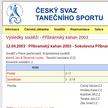
Informace
Členská základna
Soutěže
Reprezentace
Sekce
Výsledky soutěží - Příbramský kahan 2003
12.04.2003 - Příbramský kahan 2003 - Sokolovna Příbra
Soutěž v Polce (počet párů: 9) [pohárová soutěž]
Mareš Jan
&
Škodová Lenka
- Taneční asociace (CZ)
Konečné umístění: 2
Kolo
Finále
2 / 7
Semifinále
1 - 3 / 9
Porota:
Černý Václav,CZ
Hruška Karel,CZ
Kubíček Jiří,CZ
Taraba Jan,CZ
Zita Josef,CZ