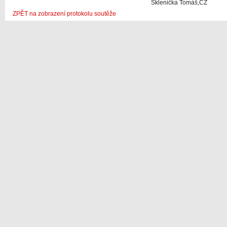
Sklenička Tomáš,CZ
ZPĚT na zobrazení protokolu soutěže