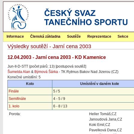
Informace
Členská základna
Soutěže
Reprezentace
Sekce
Výsledky soutěží - Jarní cena 2003
12.04.2003 - Jarní cena 2003 - KD Kamenice
Jun-II-D-STT (počet párů: 13) [postupová soutěž]
Šumelda Alan
&
Býmová Šárka
- TK Rytmus Bakov Nad Jizerou (CZ)
Konečné umístění: 5
Kolo
Umístění v daném kole
Finále
5 / 5
Semifinále
4 - 5 / 9
1. kolo
6 - 8 / 13
Porota:
Heller Tomáš,CZ
Janoudová Jana,CZ
Koki Emil,CZ
Pavelková Dana,CZ