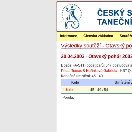
Informace
Členská základna
Soutěž
Výsledky soutěží - Otavský p
20.04.2003 - Otavský pohár 200
Dospělí-A-STT (počet párů: 54) [postupová s
Přidal Tomáš
&
Hořínková Gabriela
- KST Qu
Konečné umístění: 45 - 49
Kolo
Umístění 
1. kolo
45 - 49 / 54
Porota: