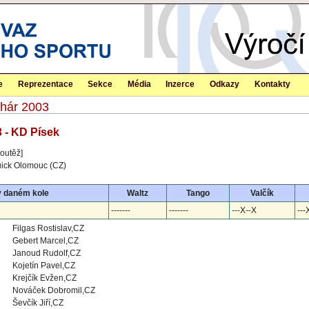
e
Reprezentace
Sekce
Média
Inzerce
Odkazy
Kontakty
ohár 2003
3 - KD Písek
outěž]
ick Olomouc (CZ)
v daném kole
Waltz
Tango
Valčík
-------
-------
---X--X
---
Filgas Rostislav,CZ
Gebert Marcel,CZ
Janoud Rudolf,CZ
Kojetín Pavel,CZ
Krejčík Evžen,CZ
Nováček Dobromil,CZ
Ševčík Jiří,CZ