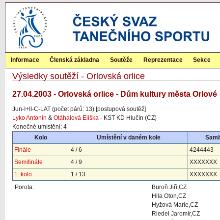
Informace
Členská základna
Soutěže
Reprezentace
Sekce
Výsledky soutěží - Orlovská orlice
27.04.2003 - Orlovská orlice - Dům kultury města Orlové
Jun-I+II-C-LAT (počet párů: 13) [postupová soutěž]
Lyko Antonín
&
Otáhalová Eliška
- KST KD Hlučín (CZ)
Konečné umístění: 4
Kolo
Umístění v daném kole
Sam
Finále
4 / 6
4244443
Semifinále
4 / 9
XXXXXXX
1. kolo
1 / 13
XXXXXXX
Porota:
Buroň Jiří,CZ
Hila Oton,CZ
Hyžová Marie,CZ
Riedel Jaromír,CZ