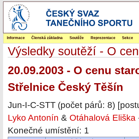
Informace
Členská základna
Soutěže
Reprezentace
Sekce
Výsledky soutěží - O ce
20.09.2003 - O cenu sta
Střelnice Český Těšín
Jun-I-C-STT (počet párů: 8) [pos
Lyko Antonín
&
Otáhalová Eliška
Konečné umístění: 1