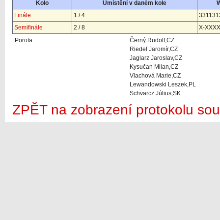
Kolo
Umístění v daném kole
W
Finále
1 / 4
331131
Semifinále
2 / 8
X-XXX
Porota:
Černý Rudolf,CZ
Riedel Jaromír,CZ
Jaglarz Jaroslav,CZ
Kysučan Milan,CZ
Vlachová Marie,CZ
Lewandowski Leszek,PL
Schvarcz Július,SK
ZPĚT na zobrazení protokolu sou