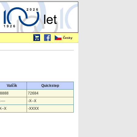
Česky
Valčík
Quickstep
8888
72684
----
-X--X
X--X
-XXXX