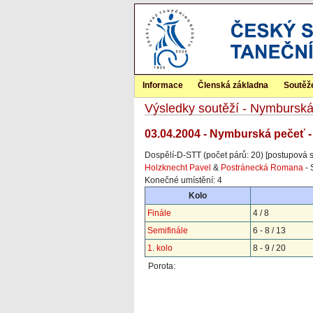
Informace
Členská základna
Soutěž
Výsledky soutěží - Nymbursk
03.04.2004 - Nymburská pečeť -
Dospělí-D-STT (počet párů: 20) [postupová 
Holzknecht Pavel
&
Postránecká Romana
- 
Konečné umístění: 4
Kolo
Finále
4 / 8
Semifinále
6 - 8 / 13
1. kolo
8 - 9 / 20
Porota: