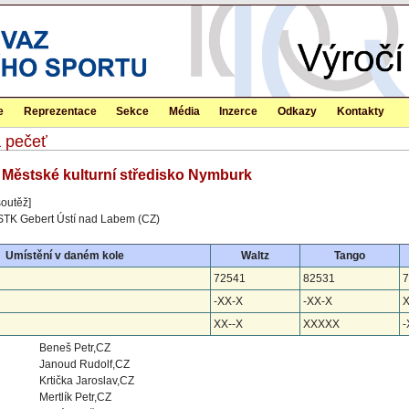
e
Reprezentace
Sekce
Média
Inzerce
Odkazy
Kontakty
á pečeť
 Městské kulturní středisko Nymburk
soutěž]
STK Gebert Ústí nad Labem (CZ)
Umístění v daném kole
Waltz
Tango
72541
82531
7
-XX-X
-XX-X
X
XX--X
XXXXX
-
Beneš Petr,CZ
Janoud Rudolf,CZ
Krtička Jaroslav,CZ
Mertlík Petr,CZ