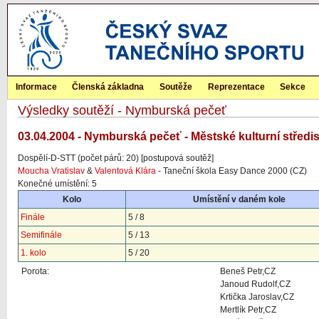
Informace
Členská základna
Soutěže
Reprezentace
Sekce
Výsledky soutěží - Nymburská pečeť
03.04.2004 - Nymburská pečeť - Městské kulturní střed
Dospělí-D-STT (počet párů: 20) [postupová soutěž]
Moucha Vratislav
&
Valentová Klára
- Taneční škola Easy Dance 2000 (CZ)
Konečné umístění: 5
Kolo
Umístění v daném kole
Finále
5 / 8
Semifinále
5 / 13
1. kolo
5 / 20
Porota:
Beneš Petr,CZ
Janoud Rudolf,CZ
Krtička Jaroslav,CZ
Mertlík Petr,CZ