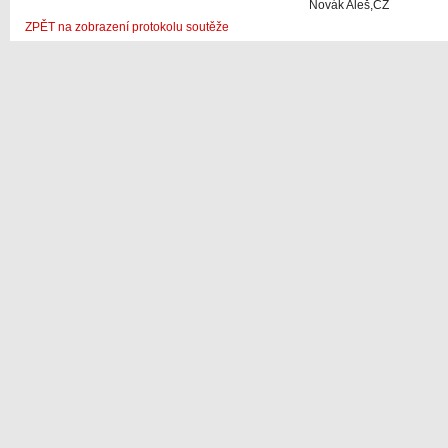
Novák Aleš,CZ
ZPĚT na zobrazení protokolu soutěže