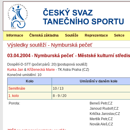
Informace
Členská základna
Soutěže
Reprezentace
Sekce
Výsledky soutěží - Nymburská pečeť
03.04.2004 - Nymburská pečeť - Městské kulturní střed
Dospělí-D-STT (počet párů: 20) [postupová soutěž]
Kurka Jan
&
Kříženecká Marie
- TK Astra Praha (CZ)
Konečné umístění: 10
Kolo
Umístění v daném kole
Semifinále
10 / 13
1. kolo
8 - 9 / 20
Porota:
Beneš Petr,CZ
Janoud Rudolf,CZ
Krtička Jaroslav,CZ
Mertlík Petr,CZ
Novák Aleš,CZ