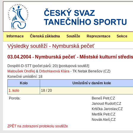
Informace
Členská základna
Soutěže
Reprezentace
Sekce
Výsledky soutěží - Nymburská pečeť
03.04.2004 - Nymburská pečeť - Městské kulturní střed
Dospělí-D-STT (počet párů: 20) [postupová soutěž]
Matoušek Ondřej
&
Drbohlavová Klára
- TK Netak Benešov (CZ)
Konečné umístění: 18
Kolo
Umístění v daném kole
1. kolo
18 / 20
Porota:
Beneš Petr,CZ
Janoud Rudolf,CZ
Krtička Jaroslav,CZ
Mertlík Petr,CZ
Novák Aleš,CZ
ZPĚT na zobrazení protokolu soutěže