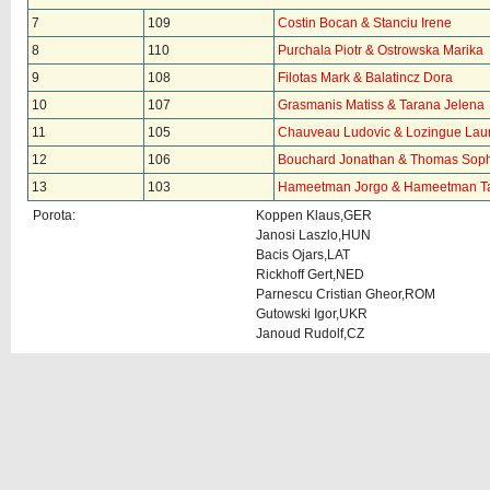
7
109
Costin Bocan & Stanciu Irene
8
110
Purchala Piotr & Ostrowska Marika
9
108
Filotas Mark & Balatincz Dora
10
107
Grasmanis Matiss & Tarana Jelena
11
105
Chauveau Ludovic & Lozingue Lau
12
106
Bouchard Jonathan & Thomas Sop
13
103
Hameetman Jorgo & Hameetman T
Porota:
Koppen Klaus,GER
Janosi Laszlo,HUN
Bacis Ojars,LAT
Rickhoff Gert,NED
Parnescu Cristian Gheor,ROM
Gutowski Igor,UKR
Janoud Rudolf,CZ