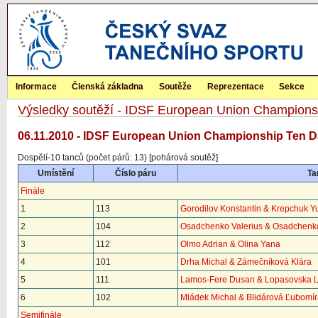
Informace
Členská základna
Soutěže
Reprezentace
Sekce
Výsledky soutěží - IDSF European Union Champion
06.11.2010 - IDSF European Union Championship Ten D
Dospělí-10 tanců (počet párů: 13) [pohárová soutěž]
Umístění
Číslo páru
Ta
Finále
1
113
Gorodilov Konstantin & Krepchuk Yu
2
104
Osadchenko Valerius & Osadchenk
3
112
Olmo Adrian & Olina Yana
4
101
Drha Michal & Zámečníková Klára
5
111
Lamos-Fere Dusan & Lopasovska 
6
102
Mládek Michal & Blidárová Ľubomí
Semifinále