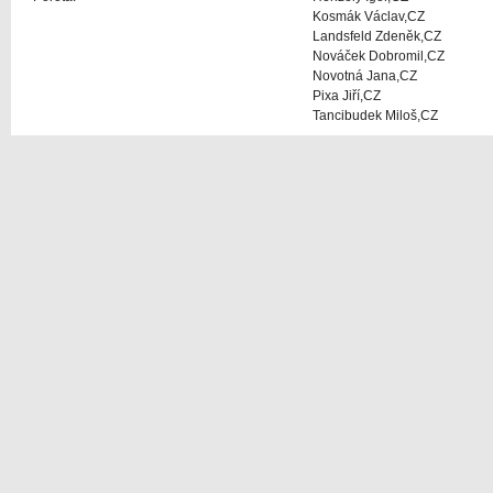
Kosmák Václav,CZ
Landsfeld Zdeněk,CZ
Nováček Dobromil,CZ
Novotná Jana,CZ
Pixa Jiří,CZ
Tancibudek Miloš,CZ