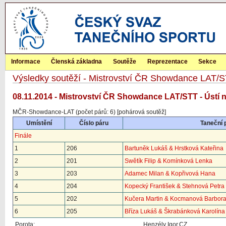
Informace
Členská základna
Soutěže
Reprezentace
Sekce
Výsledky soutěží - Mistrovství ČR Showdance LAT/
08.11.2014 - Mistrovství ČR Showdance LAT/STT - Ústí
MČR-Showdance-LAT (počet párů: 6) [pohárová soutěž]
Umístění
Číslo páru
Taneční 
Finále
1
206
Bartuněk Lukáš & Hrstková Kateřina
2
201
Swětík Filip & Komínková Lenka
3
203
Adamec Milan & Kopřivová Hana
4
204
Kopecký František & Stehnová Petra
5
202
Kučera Martin & Kocmanová Barbor
6
205
Bříza Lukáš & Škrabánková Karolína
Porota:
Henzély Igor,CZ