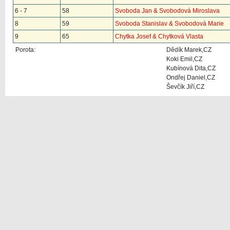
6 - 7
58
Svoboda Jan & Svobodová Miroslava
8
59
Svoboda Stanislav & Svobodová Marie
9
65
Chytka Josef & Chytková Vlasta
Porota:
Dědík Marek,CZ
Koki Emil,CZ
Kubínová Dita,CZ
Ondřej Daniel,CZ
Ševčík Jiří,CZ