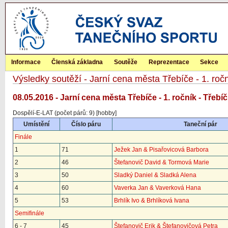
Informace
Členská základna
Soutěže
Reprezentace
Sekce
Výsledky soutěží - Jarní cena města Třebíče - 1. roč
08.05.2016 - Jarní cena města Třebíče - 1. ročník - Třebíč
Dospělí-E-LAT (počet párů: 9) [hobby]
Umístění
Číslo páru
Taneční pár
Finále
1
71
Ježek Jan & Pisařovicová Barbora
2
46
Štefanovič David & Tormová Marie
3
50
Sladký Daniel & Sladká Alena
4
60
Vaverka Jan & Vaverková Hana
5
53
Brhlík Ivo & Brhlíková Ivana
Semifinále
6 - 7
45
Štefanovič Erik & Štefanovičová Petra