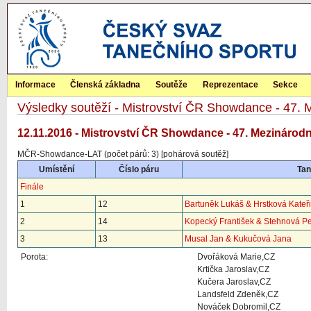
Informace
Členská základna
Soutěže
Reprezentace
Sekce
Výsledky soutěží - Mistrovství ČR Showdance - 47. M
12.11.2016 - Mistrovství ČR Showdance - 47. Mezinárodní
MČR-Showdance-LAT (počet párů: 3) [pohárová soutěž]
Umístění
Číslo páru
Tan
Finále
1
12
Bartuněk Lukáš & Hrstková Kateř
2
14
Kopecký František & Stehnová Pe
3
13
Musal Jan & Kukučová Jana
Porota:
Dvořáková Marie,CZ
Krtička Jaroslav,CZ
Kučera Jaroslav,CZ
Landsfeld Zdeněk,CZ
Nováček Dobromil,CZ