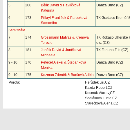
5
200
Bělík David & Havlíčková
Danza Brno (CZ)
Kateřina
6
173
Přikryl František & Parobková
TK Gradace Kroměříž
Samantha
Semifinále
7
174
Grossmann Matyáš & Křenová
TK Rokaso Uherské H
Terezie
o.s. (CZ)
8
181
Jančík David & Jančíková
TK Fortuna Zlín (CZ)
Michaela
9 - 10
170
Petečel Alexej & Štěpánková
Danza Brno (CZ)
Monika
9 - 10
175
Kozman Zdeněk & Baršová Adéla
Danza Brno (CZ)
Porota:
Herůdek Jiří,CZ
Kazda Robert,CZ
Kosmák Václav,CZ
Sedláková Lucie,CZ
Starečková Alena,CZ