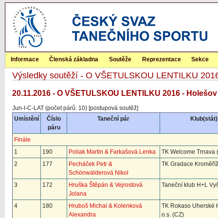
Informace
Členská základna
Soutěže
Reprezentace
Sekce
Výsledky soutěží - O VŠETULSKOU LENTILKU 201
20.11.2016 - O VŠETULSKOU LENTILKU 2016 - Holešov
Jun-I-C-LAT (počet párů: 10) [postupová soutěž]
Umístění
Číslo
Taneční pár
Klub(stát)
páru
Finále
1
190
Poliak Martin & Farkašová Lenka
TK Welcome Trnava 
2
177
Pecháček Petr &
TK Gradace Kroměříž
Schönwälderová Nikol
3
172
Hruška Štěpán & Vejrostová
Taneční klub H+L Vy
Jolana
4
180
Hruboš Michal & Kolenková
TK Rokaso Uherské H
Alexandra
o.s. (CZ)