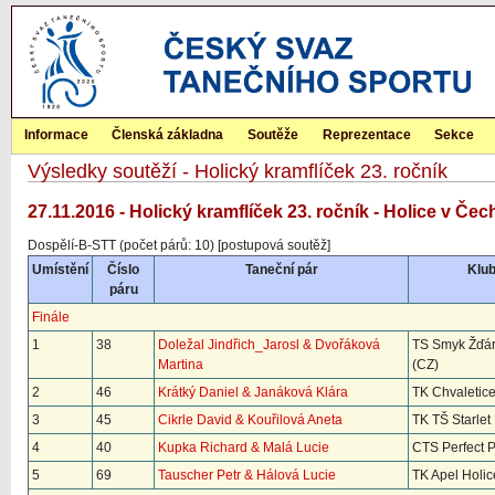
Informace
Členská základna
Soutěže
Reprezentace
Sekce
Výsledky soutěží - Holický kramflíček 23. ročník
27.11.2016 - Holický kramflíček 23. ročník - Holice v Če
Dospělí-B-STT (počet párů: 10) [postupová soutěž]
Umístění
Číslo
Taneční pár
Klub
páru
Finále
1
38
Doležal Jindřich_Jarosl & Dvořáková
TS Smyk Žďá
Martina
(CZ)
2
46
Krátký Daniel & Janáková Klára
TK Chvaletice
3
45
Cikrle David & Kouřilová Aneta
TK TŠ Starlet
4
40
Kupka Richard & Malá Lucie
CTS Perfect 
5
69
Tauscher Petr & Hálová Lucie
TK Apel Holic