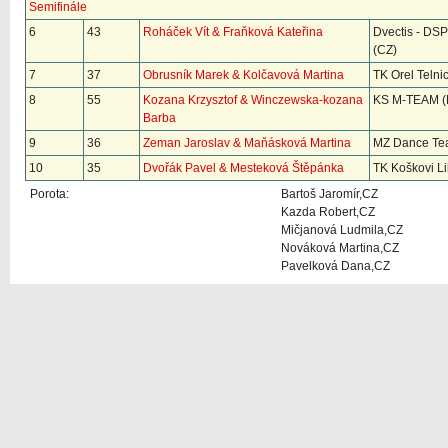
Semifinále
6
43
Roháček Vít & Fraňková Kateřina
Dvectis - DS
(CZ)
7
37
Obrusník Marek & Kolčavová Martina
TK Orel Telni
8
55
Kozana Krzysztof & Winczewska-kozana
KS M-TEAM (
Barba
9
36
Zeman Jaroslav & Maňásková Martina
MZ Dance Te
10
35
Dvořák Pavel & Mesteková Štěpánka
TK Koškovi Li
Porota:
Bartoš Jaromír,CZ
Kazda Robert,CZ
Mičjanová Ludmila,CZ
Nováková Martina,CZ
Pavelková Dana,CZ