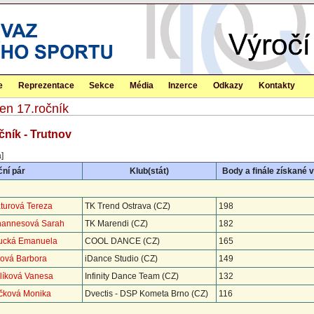
e
Reprezentace
Sekce
Média
Inzerce
Odkazy
Kontakty
en 17.ročník
čník - Trutnov
]
ní pár
Klub(stát)
Body a finále získané v
turová Tereza
TK Trend Ostrava (CZ)
198
ohannesová Sarah
TK Marendi (CZ)
182
ucká Emanuela
COOL DANCE (CZ)
165
cová Barbora
iDance Studio (CZ)
149
olíková Vanesa
Infinity Dance Team (CZ)
132
áčková Monika
Dvectis - DSP Kometa Brno (CZ)
116