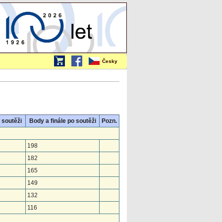
Česky
 soutěži
Body a finále po soutěži
Pozn.
198
182
165
149
132
116