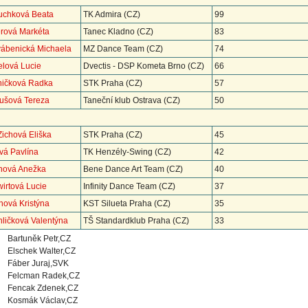
uchková Beata
TK Admira (CZ)
99
erová Markéta
Tanec Kladno (CZ)
83
vábenická Michaela
MZ Dance Team (CZ)
74
lová Lucie
Dvectis - DSP Kometa Brno (CZ)
66
ničková Radka
STK Praha (CZ)
57
tušová Tereza
Taneční klub Ostrava (CZ)
50
Zichová Eliška
STK Praha (CZ)
45
vá Pavlína
TK Henzély-Swing (CZ)
42
inová Anežka
Bene Dance Art Team (CZ)
40
irtová Lucie
Infinity Dance Team (CZ)
37
hová Kristýna
KST Silueta Praha (CZ)
35
ehličková Valentýna
TŠ Standardklub Praha (CZ)
33
Bartuněk Petr,CZ
Elschek Walter,CZ
Fáber Juraj,SVK
Felcman Radek,CZ
Fencak Zdenek,CZ
Kosmák Václav,CZ