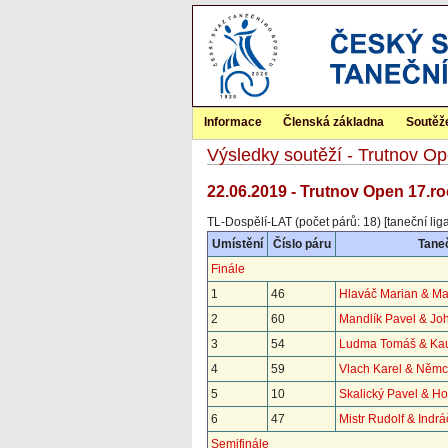
Informace
Členská základna
Soutěž
Výsledky soutěží - Trutnov Op
22.06.2019 - Trutnov Open 17.ro
TL-Dospělí-LAT (počet párů: 18) [taneční liga
Umístění
Číslo páru
Taneč
Finále
1
46
Hlaváč Marian & Ma
2
60
Mandlík Pavel & J
3
54
Ludma Tomáš & Ka
4
59
Vlach Karel & Něm
5
10
Skalický Pavel & H
6
47
Mistr Rudolf & Indr
Semifinále