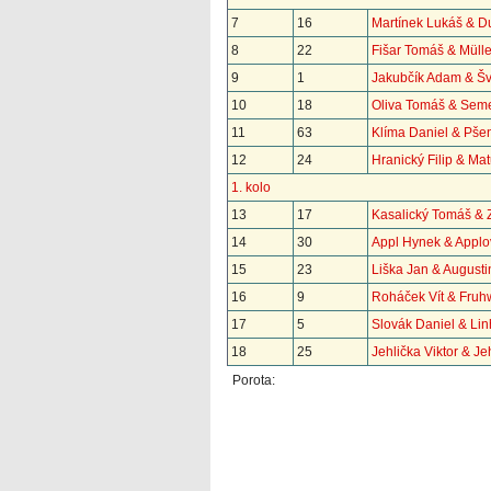
7
16
Martínek Lukáš & D
8
22
Fišar Tomáš & Müll
9
1
Jakubčík Adam & Š
10
18
Oliva Tomáš & Seme
11
63
Klíma Daniel & Pše
12
24
Hranický Filip & Ma
1. kolo
13
17
Kasalický Tomáš & 
14
30
Appl Hynek & Applo
15
23
Liška Jan & August
16
9
Roháček Vít & Fruhw
17
5
Slovák Daniel & Lin
18
25
Jehlička Viktor & J
Porota: