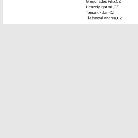
Gregoriades Filip,CZ
Henzély Igor.ml.,CZ
Tománek Jan,CZ
Třeštiková Andrea,CZ