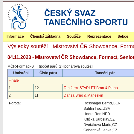
Informace
Členská základna
Soutěže
Reprezentace
Sekce
Výsledky soutěží - Mistrovství ČR Showdance, Form
04.11.2023 - Mistrovství ČR Showdance, Formací, Senio
MČR-Formací-STT (počet párů: 2) [pohárová soutěž]
Umístění
Číslo páru
Taneční pár
Finále
1
12
Tan.form. STARLET Brno & Piano
2
11
Danza Brno & Măneskin
Porota:
Rossnagel Bernd,GER
Sahlin Inez,USA
Hoorn Ron,NED
Krtička Jaroslav,CZ
Dvořáková Marie,CZ
Gebertová Lenka,CZ