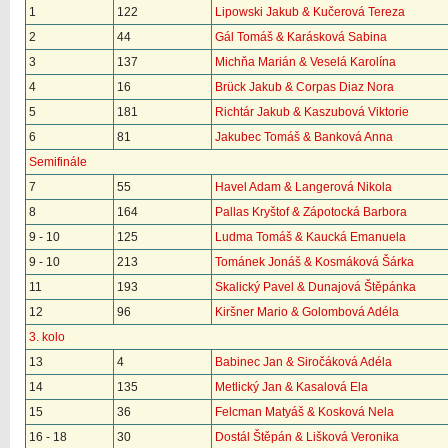
1
122
Lipowski Jakub & Kučerová Tereza
2
44
Gál Tomáš & Karásková Sabina
3
137
Michňa Marián & Veselá Karolína
4
16
Brück Jakub & Corpas Diaz Nora
5
181
Richtár Jakub & Kaszubová Viktorie
6
81
Jakubec Tomáš & Banková Anna
Semifinále
7
55
Havel Adam & Langerová Nikola
8
164
Pallas Kryštof & Zápotocká Barbora
9 - 10
125
Ludma Tomáš & Kaucká Emanuela
9 - 10
213
Tománek Jonáš & Kosmáková Šárka
11
193
Skalický Pavel & Dunajová Štěpánka
12
96
Kiršner Mario & Golombová Adéla
3. kolo
13
4
Babinec Jan & Siročáková Adéla
14
135
Metlický Jan & Kasalová Ela
15
36
Felcman Matyáš & Kosková Nela
16 - 18
30
Dostál Štěpán & Lišková Veronika