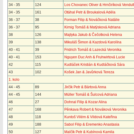
34 - 35
124
Los Chovanec Oliver & Hrnčiríková Vendul
34 - 35
161
Otáhal Petr & Broukalová Adéla
36 - 37
38
Forman Filip & Nováčková Natálie
36 - 37
95
Kirnig Tomáš & Matýsková Adriana
38
126
Majtyka Jakub & Čečotková Helena
39
138
Mikuláš Šimon & Kazdová Karolína
40 - 41
39
Fridrich Tomáš & Lazecká Veronika
40 - 41
153
Nguyen Duc Anh & Fruhwirtová Lucie
42
115
Kudláček Kristián & Kudláčková Sára
43
102
Košek Jan & Javůrková Tereza
1. kolo
44 - 45
89
Jirčík Petr & Bártová Anna
44 - 45
144
Müller Tomáš & Šulcová Adriana
46
27
Dohnal Filip & Kozar Alina
47
168
Pěnkava Robert & Nováková Veronika
48
118
Kuntoš Vilém & Vildová Kateřina
49
188
Sabol Filip & Eremenko Anastasia
50
127
Malčík Petr & Kubínová Kamila