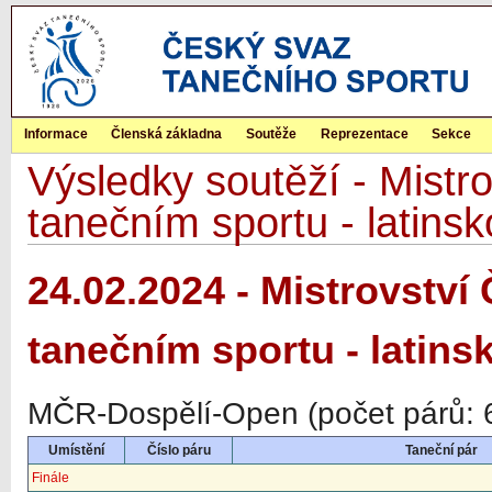
Informace
Členská základna
Soutěže
Reprezentace
Sekce
Výsledky soutěží - Mistr
tanečním sportu - latins
24.02.2024 - Mistrovství
tanečním sportu - latins
MČR-Dospělí-Open (počet párů: 6
Umístění
Číslo páru
Taneční pár
Finále