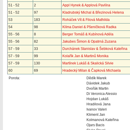
51 - 52
2
Appl Hynek & Applová Pavlína
51 - 52
97
Kladrubský Michal & Březinová Helena
53
183
Roháček Vít & Filová Mathilda
54
98
Klíma Daniel & Pšeničková Radka
55 - 56
8
Berger Tomáš & Kubínová Adéla
55 - 56
82
Jakubes Šimon & Opatrná Zuzana
57 - 59
33
Durchánek Stanislav & Šebková Kateřina
57 - 59
99
Kolařík Jan & Martinů Monika
57 - 59
130
Martínek Lukáš & Skalická Silvie
60
69
Hradecký Milan & Čapková Michaela
Porota:
Dědík Marek
Dávidek Jakub
Dvořák Martin
Di Veronica Alessio
Hojdan Lukáš
Hradilová Jana
Ivanov Valeri
Kliment Jan
Kolmanová Kateřina
Ojars Bacis