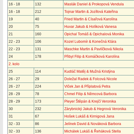
16 - 18
132
Maslák Daniel & Prokopová Vendula
16 - 18
212
Tojnar Martin & Jozífová Kateřina
19
40
Fried Martin & Císařová Karolína
20
75
Huvar Jakub & Holíková Vanesa
21
160
Opichal Tomáš & Opichalová Monika
22 - 23
106
Kozel Lubomír & Konečná Klára
22 - 23
131
Maschke Martin & Pavlíčková Nikola
24
178
Přibyl Filip & Komáčková Karolína
2. kolo
25
114
Kudláč Matěj & Mužná Kristýna
26 - 27
29
Doležal Radek & Folcová Nicole
26 - 27
224
Vlček Jan & Příplatová Petra
28 - 29
78
Chmel Filip & Němcová Barbora
28 - 29
173
Pleyer Štěpán & Krejčí Veronika
30
232
Zárybnický Jakub & Hegrová Veronika
31
67
Hošek Lukáš & Kirnigová Jana
32 - 33
86
Jelínek David & Nováková Barbora
32 - 33
136
Michálek Lukáš & Řeháková Stella