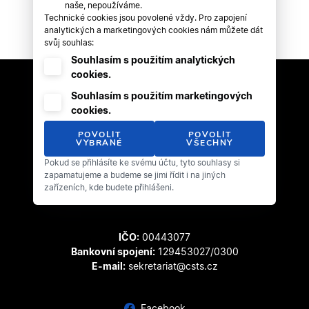
naše, nepoužíváme.
Technické cookies jsou povolené vždy. Pro zapojení
analytických a marketingových cookies nám můžete dát
svůj souhlas:
Souhlasím s použitím analytických
cookies.
Souhlasím s použitím marketingových
cookies.
POVOLIT
POVOLIT
VYBRANÉ
VŠECHNY
Pokud se přihlásíte ke svému účtu, tyto souhlasy si
Český svaz tanečního sportu
zapamatujeme a budeme se jimi řídit i na jiných
Zátopkova 100/2
zařízeních, kde budete přihlášeni.
169 00 Praha 6 - Břevnov
IČO:
00443077
Bankovní spojení:
129453027/0300
E-mail:
sekretariat@csts.cz
Facebook