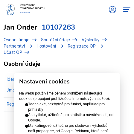
ČESKÝ SVAZ
TANEČNÍHO SPORTU
#tanciscsts
Jan Onder
10107263
Osobní údaje
Soutěžní údaje
Výsledky
Partnerství
Hostování
Registrace OP
Účast OP
Osobní údaje
Identifikační číslo (IDT)
10107263
Nastavení cookies
Jméno
Onder, Jan
Na webu používáme během prohlížení následující
cookies (propojení prohlížeče a internetových služeb):
Registrován v klubu
TK MDK SOKOLOV, z.s.
Technické, nezbytné pro funkci, například pro
přihlášky.
Analytické, užitečné pro statistiku návštěvnosti, od
Google.
Marketingové, užitečné pro sledování výsledků
naší propagace, od Google. Reklamu, která není