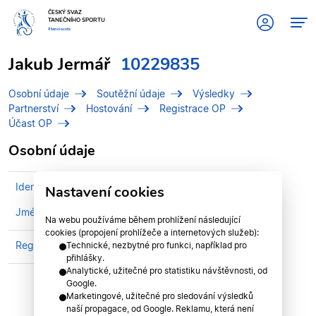
ČESKÝ SVAZ
TANEČNÍHO SPORTU
#tanciscsts
Jakub Jermář
10229835
Osobní údaje
Soutěžní údaje
Výsledky
Partnerství
Hostování
Registrace OP
Účast OP
Osobní údaje
Identifikační číslo (IDT)
10229835
Nastavení cookies
Jméno
Jermář, Jakub
Na webu používáme během prohlížení následující
cookies (propojení prohlížeče a internetových služeb):
Registrován v klubu
STK PRAHA
Technické, nezbytné pro funkci, například pro
přihlášky.
Analytické, užitečné pro statistiku návštěvnosti, od
Google.
Marketingové, užitečné pro sledování výsledků
naší propagace, od Google. Reklamu, která není