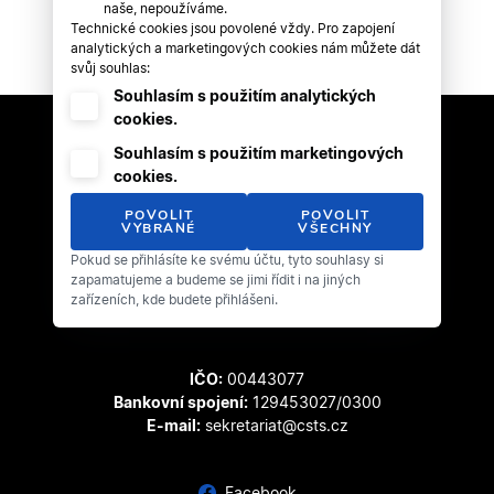
naše, nepoužíváme.
Technické cookies jsou povolené vždy. Pro zapojení
analytických a marketingových cookies nám můžete dát
svůj souhlas:
Souhlasím s použitím analytických
cookies.
Souhlasím s použitím marketingových
cookies.
POVOLIT
POVOLIT
VYBRANÉ
VŠECHNY
Pokud se přihlásíte ke svému účtu, tyto souhlasy si
Český svaz tanečního sportu
zapamatujeme a budeme se jimi řídit i na jiných
Zátopkova 100/2
zařízeních, kde budete přihlášeni.
169 00 Praha 6 - Břevnov
IČO:
00443077
Bankovní spojení:
129453027/0300
E-mail:
sekretariat@csts.cz
Facebook