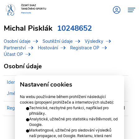
ČESKÝ SVAZ
TANEČNÍHO SPORTU
#tanciscsts
Michal Pisklák
10248652
Osobní údaje
Soutěžní údaje
Výsledky
Partnerství
Hostování
Registrace OP
Účast OP
Osobní údaje
Identifikační číslo (IDT)
10248652
Nastavení cookies
Jméno
Pisklák, Michal
Na webu používáme během prohlížení následující
cookies (propojení prohlížeče a internetových služeb):
Registrován v klubu
TK R.CHVÁTALOVÉ BEROUN
Technické, nezbytné pro funkci, například pro
přihlášky.
Analytické, užitečné pro statistiku návštěvnosti, od
Google.
Marketingové, užitečné pro sledování výsledků
naší propagace, od Google. Reklamu, která není