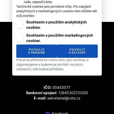
naše, nepoužíváme.
Technické cookies jsou povolené vždy. Pro zapojení
analytických a marketingových cookies nám můžete dát
svůj souhlas:
Souhlasím s použitím analytických
cookies.
Souhlasím s použitím marketingových
cookies.
POVOLIT
POVOLIT
VYBRANÉ
VŠECHNY
Pokud se přihlásíte ke svému účtu, tyto souhlasy si
Český svaz tanečního sportu
zapamatujeme a budeme se jimi řídit i na jiných
Zátopkova 100/2
zařízeních, kde budete přihlášeni.
169 00 Praha 6 - Břevnov
IČO:
00443077
Bankovní spojení:
129453027/0300
E-mail:
sekretariat@csts.cz
Facebook