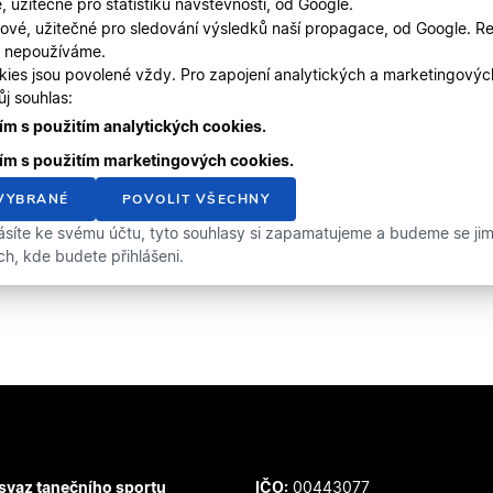
, užitečné pro statistiku návštěvnosti, od Google.
ové, užitečné pro sledování výsledků naší propagace, od Google. Re
, nepoužíváme.
kies jsou povolené vždy. Pro zapojení analytických a marketingový
j souhlas:
m s použitím analytických cookies.
ím s použitím marketingových cookies.
VYBRANÉ
POVOLIT VŠECHNY
ásíte ke svému účtu, tyto souhlasy si zapamatujeme a budeme se jimi 
ích, kde budete přihlášeni.
svaz tanečního sportu
IČO:
00443077