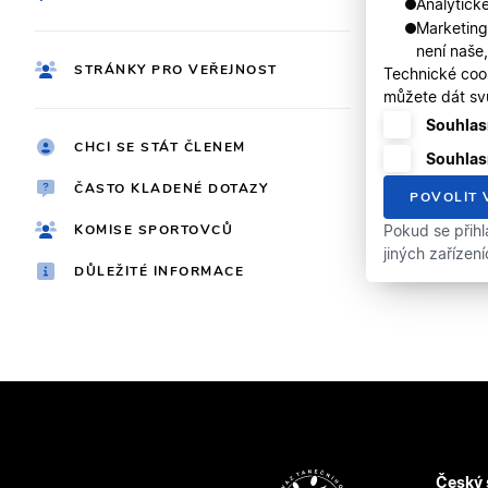
Analytické
Marketing
není naše
STRÁNKY PRO VEŘEJNOST
Technické coo
můžete dát svů
Souhlasí
CHCI SE STÁT ČLENEM
Souhlas
ČASTO KLADENÉ DOTAZY
POVOLIT 
KOMISE SPORTOVCŮ
Pokud se přihl
jiných zařízen
DŮLEŽITÉ INFORMACE
Český 