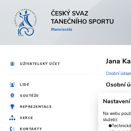
ČESKÝ SVAZ
TANEČNÍHO SPORTU
#tanciscsts
Jana Ka
UŽIVATELSKÝ ÚČET
Osobní údaje
Osobní ú
LIDÉ
SOUTĚŽE
Identifikačn
Nastavení
REPREZENTACE
Jméno
Na webu použív
SEKCE
služeb):
Technické,
KONTAKTY
Registrován