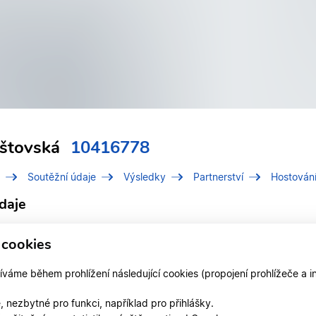
štovská
10416778
Soutěžní údaje
Výsledky
Partnerství
Hostován
daje
í číslo (IDT)
10416778
 cookies
Kaštovská, Jana
áme během prohlížení následující cookies (propojení prohlížeče a i
Mgr.
 nezbytné pro funkci, například pro přihlášky.
 v klubu
TK TREND OSTRAVA