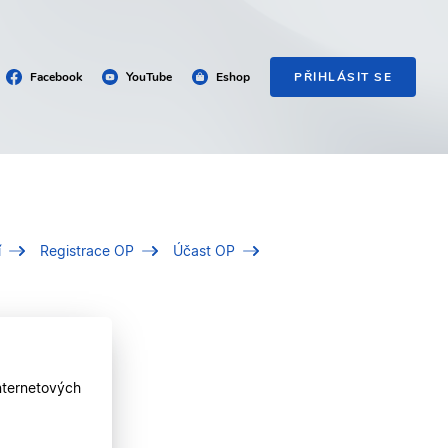
Facebook
YouTube
Eshop
PŘIHLÁSIT SE
í
Registrace OP
Účast OP
nternetových