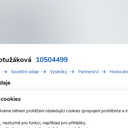
otužáková
10504499
Soutěžní údaje
Výsledky
Partnerství
Hostován
daje
í číslo (IDT)
10504499
 cookies
Potužáková, Hana
áme během prohlížení následující cookies (propojení prohlížeče a i
 v divizi
Moravsko-slezská divize
 nezbytné pro funkci, například pro přihlášky.