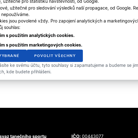
, užitečné pro statistiku návštěvnosti, od Google.
ové, užitečné pro sledování výsledků naší propagace, od Google. Re
, nepoužíváme.
kies jsou povolené vždy. Pro zapojení analytických a marketingový
j souhlas:
m s použitím analytických cookies.
ím s použitím marketingových cookies.
VYBRANÉ
POVOLIT VŠECHNY
ásíte ke svému účtu, tyto souhlasy si zapamatujeme a budeme se jimi 
ích, kde budete přihlášeni.
svaz tanečního sportu
IČO:
00443077