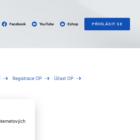
Facebook
YouTube
Eshop
PŘIHLÁSIT SE
í
Registrace OP
Účast OP
nternetových