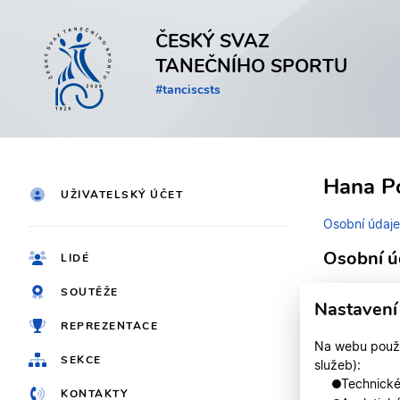
ČESKÝ SVAZ
TANEČNÍHO SPORTU
#tanciscsts
Hana P
UŽIVATELSKÝ ÚČET
Osobní údaje
Osobní ú
LIDÉ
SOUTĚŽE
Identifikačn
Nastavení
REPREZENTACE
Jméno
Na webu použív
SEKCE
služeb):
Registrován
Technické,
KONTAKTY