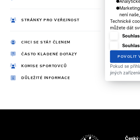
Analytické
Marketing
není naše
STRÁNKY PRO VEŘEJNOST
Technické coo
můžete dát svů
Souhlasí
CHCI SE STÁT ČLENEM
Souhlas
ČASTO KLADENÉ DOTAZY
POVOLIT 
KOMISE SPORTOVCŮ
Pokud se přihl
jiných zařízen
DŮLEŽITÉ INFORMACE
Český 