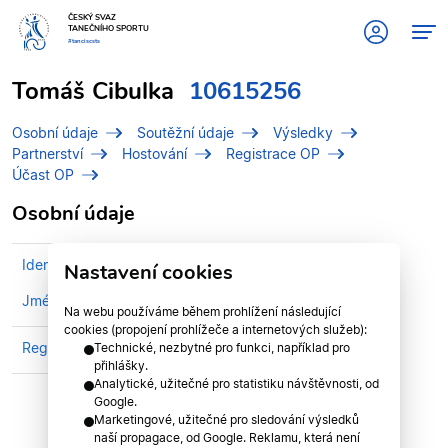
ČESKÝ SVAZ
TANEČNÍHO SPORTU
#tanciscsts
Tomáš Cibulka
10615256
Osobní údaje
Soutěžní údaje
Výsledky
Partnerství
Hostování
Registrace OP
Účast OP
Osobní údaje
Identifikační číslo (IDT)
10615256
Nastavení cookies
Jméno
Cibulka, Tomáš
Na webu používáme během prohlížení následující
cookies (propojení prohlížeče a internetových služeb):
Registrován v divizi
Středočeská divize
Technické, nezbytné pro funkci, například pro
přihlášky.
Analytické, užitečné pro statistiku návštěvnosti, od
Google.
Marketingové, užitečné pro sledování výsledků
naší propagace, od Google. Reklamu, která není