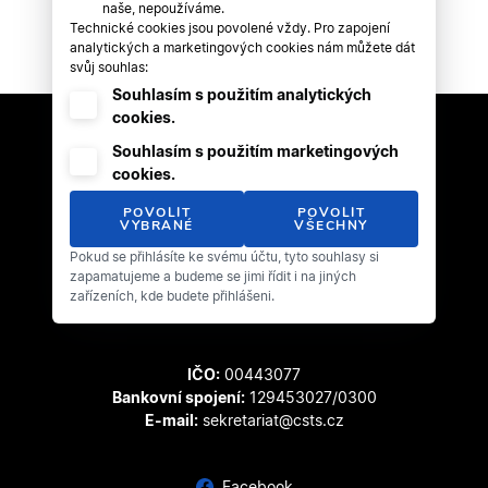
naše, nepoužíváme.
Technické cookies jsou povolené vždy. Pro zapojení
analytických a marketingových cookies nám můžete dát
svůj souhlas:
Souhlasím s použitím analytických
cookies.
Souhlasím s použitím marketingových
cookies.
POVOLIT
POVOLIT
VYBRANÉ
VŠECHNY
Pokud se přihlásíte ke svému účtu, tyto souhlasy si
Český svaz tanečního sportu
zapamatujeme a budeme se jimi řídit i na jiných
Zátopkova 100/2
zařízeních, kde budete přihlášeni.
169 00 Praha 6 - Břevnov
IČO:
00443077
Bankovní spojení:
129453027/0300
E-mail:
sekretariat@csts.cz
Facebook