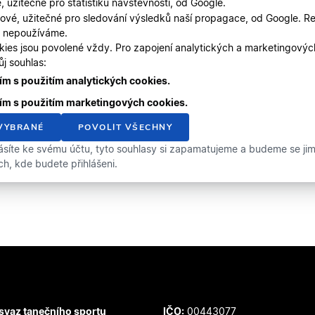
, užitečné pro statistiku návštěvnosti, od Google.
ové, užitečné pro sledování výsledků naší propagace, od Google. Re
, nepoužíváme.
kies jsou povolené vždy. Pro zapojení analytických a marketingový
j souhlas:
m s použitím analytických cookies.
ím s použitím marketingových cookies.
VYBRANÉ
POVOLIT VŠECHNY
ásíte ke svému účtu, tyto souhlasy si zapamatujeme a budeme se jimi 
ích, kde budete přihlášeni.
svaz tanečního sportu
IČO:
00443077