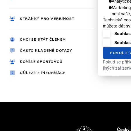
Analytické
Marketing
není naše
STRÁNKY PRO VEŘEJNOST
Technické coo
můžete dát svů
Souhlasí
CHCI SE STÁT ČLENEM
Souhlas
ČASTO KLADENÉ DOTAZY
POVOLIT 
KOMISE SPORTOVCŮ
Pokud se přihl
jiných zařízen
DŮLEŽITÉ INFORMACE
Český 