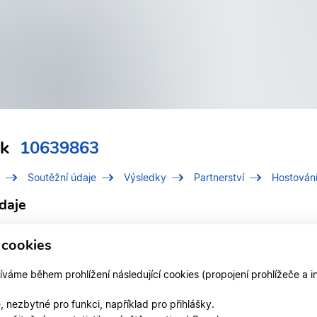
nk
10639863
Soutěžní údaje
Výsledky
Partnerství
Hostován
daje
í číslo (IDT)
10639863
 cookies
Bank, Jan
áme během prohlížení následující cookies (propojení prohlížeče a i
 v klubu
TK CHVALETICE z.s.
 nezbytné pro funkci, například pro přihlášky.