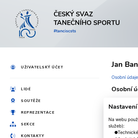
ČESKÝ SVAZ
TANEČNÍHO SPORTU
#tanciscsts
Jan Ba
UŽIVATELSKÝ ÚČET
Osobní údaje
Osobní ú
LIDÉ
SOUTĚŽE
Identifikačn
Nastavení
REPREZENTACE
Jméno
Na webu použív
SEKCE
služeb):
Registrován
Technické,
KONTAKTY