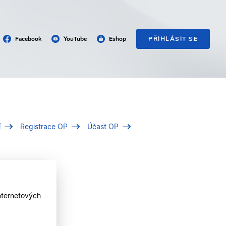
Facebook
YouTube
Eshop
PŘIHLÁSIT SE
í
Registrace OP
Účast OP
nternetových