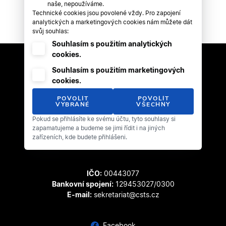
naše, nepoužíváme.
Technické cookies jsou povolené vždy. Pro zapojení
analytických a marketingových cookies nám můžete dát
svůj souhlas:
Souhlasím s použitím analytických
cookies.
Souhlasím s použitím marketingových
cookies.
POVOLIT
POVOLIT
VYBRANÉ
VŠECHNY
Pokud se přihlásíte ke svému účtu, tyto souhlasy si
Český svaz tanečního sportu
zapamatujeme a budeme se jimi řídit i na jiných
Zátopkova 100/2
zařízeních, kde budete přihlášeni.
169 00 Praha 6 - Břevnov
IČO:
00443077
Bankovní spojení:
129453027/0300
E-mail:
sekretariat@csts.cz
Facebook