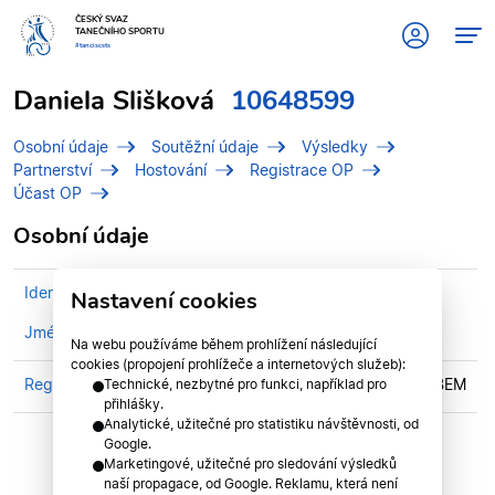
ČESKÝ SVAZ
TANEČNÍHO SPORTU
#tanciscsts
Daniela Slišková
10648599
Osobní údaje
Soutěžní údaje
Výsledky
Partnerství
Hostování
Registrace OP
Účast OP
Osobní údaje
Identifikační číslo (IDT)
10648599
Nastavení cookies
Jméno
Slišková, Daniela
Na webu používáme během prohlížení následující
cookies (propojení prohlížeče a internetových služeb):
Registrován v klubu
STK GEBERT ÚSTÍ NAD LABEM
Technické, nezbytné pro funkci, například pro
přihlášky.
Analytické, užitečné pro statistiku návštěvnosti, od
Google.
Marketingové, užitečné pro sledování výsledků
naší propagace, od Google. Reklamu, která není