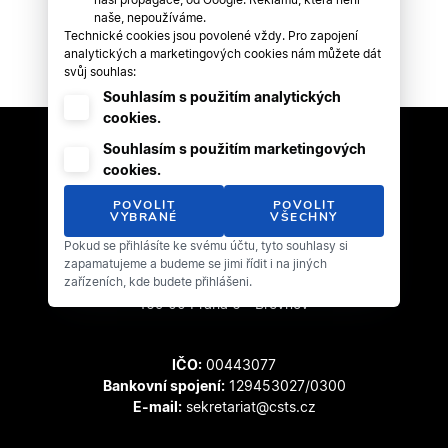
naše, nepoužíváme.
Technické cookies jsou povolené vždy. Pro zapojení
analytických a marketingových cookies nám můžete dát
svůj souhlas:
Souhlasím s použitím analytických
cookies.
Souhlasím s použitím marketingových
cookies.
POVOLIT
POVOLIT
VYBRANÉ
VŠECHNY
Pokud se přihlásíte ke svému účtu, tyto souhlasy si
Český svaz tanečního sportu
zapamatujeme a budeme se jimi řídit i na jiných
zařízeních, kde budete přihlášeni.
Zátopkova 100/2
169 00 Praha 6 - Břevnov
IČO:
00443077
Bankovní spojení:
129453027/0300
E-mail:
sekretariat@csts.cz